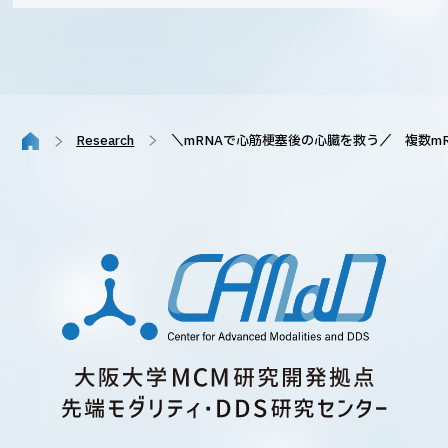
Research
＼mRNAで心筋梗塞後の心臓を救う／ 複数mR