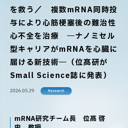
を救う／ 複数mRNA同時投
与により心筋梗塞後の難治性
心不全を治療 ―ナノミセル
型キャリアがmRNAを心臓に
届ける新技術―（位髙研が
Small Science誌に発表）
2026.05.29
Research
mRNA研究チーム長 位髙 啓
史 教授