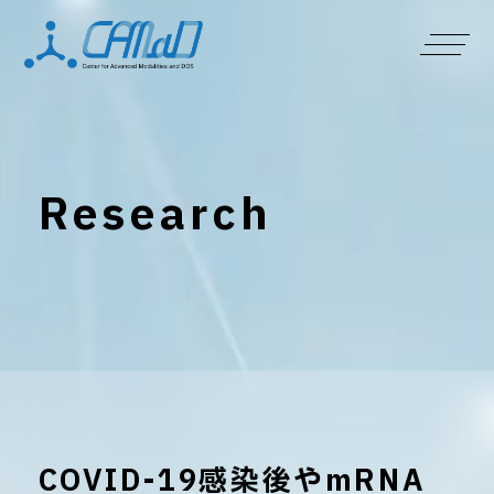
Research
COVID-19感染後やmRNA