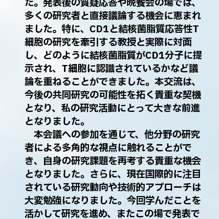
た。発表後の質疑応答や晩餐会の場では、
多くの研究者と直接議論する機会に恵まれ
ました。特に、CD1と結核菌脂質応答性T
細胞の研究を牽引する教授と実際に対面
し、どのように結核菌脂質がCD1分子に提
示され、T細胞に認識されているかなど議
論を重ねることができました。本交流は、
今後の共同研究の可能性を拓く貴重な契機
となり、私の研究活動にとって大きな前進
となりました。
本会議への参加を通じて、他分野の研究
者による多角的な視点に触れることがで
き、自身の研究課題を再考する貴重な機会
となりました。さらに、現在国際的に注目
されている研究動向や技術的アプローチは
大変勉強になりました。今回学んだことを
活かして研究を進め、またこの場で発表で