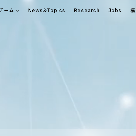
チーム
News&Topics
Research
Jobs
構