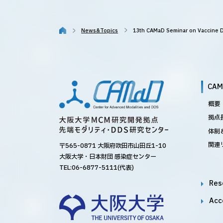
News&Topics
13th CAMaD Seminar on Vacci
CA
概要
拠点
体制
関連
〒565-0871 大阪府吹田市山田丘1-10
大阪大学・日本財団 感染症センター
TEL:
06-6877-5111
(代表)
Res
Acc