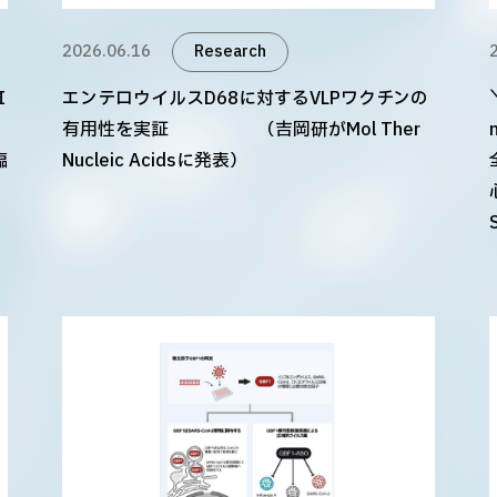
2026.06.16
Research
I
エンテロウイルスD68に対するVLPワクチンの
有用性を実証 （吉岡研がMol Ther
臨
Nucleic Acidsに発表）