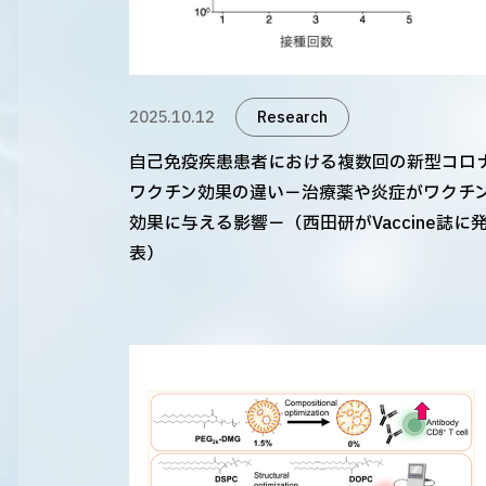
2025.10.12
Research
自己免疫疾患患者における複数回の新型コロ
ワクチン効果の違い－治療薬や炎症がワクチ
効果に与える影響－（西田研がVaccine誌に
表）