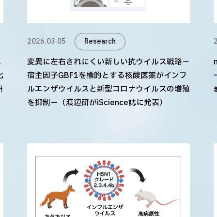
2026.03.05
Research
見
変異に左右されにくい新しい抗ウイルス戦略－
化
宿主因子GBF1を標的とする核酸医薬がインフ
研
ルエンザウイルスと新型コロナウイルスの増殖
を抑制－（渡辺研がiScience誌に発表）