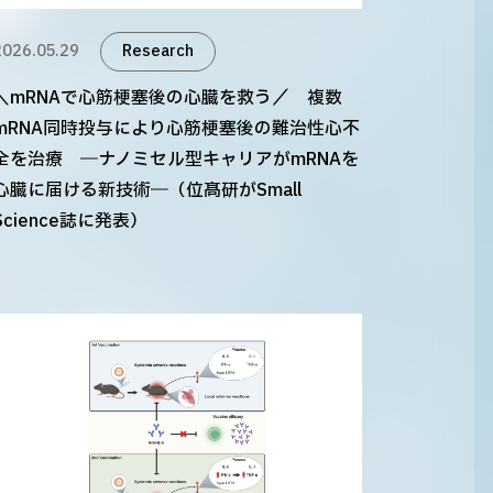
2026.05.29
Research
＼mRNAで心筋梗塞後の心臓を救う／ 複数
mRNA同時投与により心筋梗塞後の難治性心不
全を治療 ―ナノミセル型キャリアがmRNAを
心臓に届ける新技術―（位髙研がSmall
Science誌に発表）