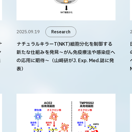
2025.09.19
Research
ナ
ナチュラルキラーT(NKT)細胞分化を制御する
ン
新たな仕組みを発見～がん免疫療法や感染症へ
発
の応用に期待～（山﨑研がJ. Exp. Med.誌に発
表）