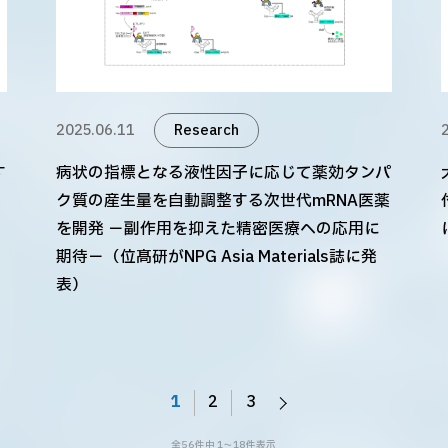
2025.06.11
Research
す
病状の指標となる液性因子に応じて薬効タンパ
ク質の産生量を自動調整する次世代mRNA医薬
を開発 －副作用を抑えた精密医療への応用に
期待－（位髙研がNPG Asia Materials誌に発
表）
1
2
3
全56件中 1～18件表示